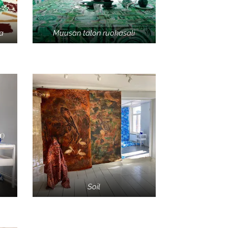
ma
Muusan talon ruokasali
Soil