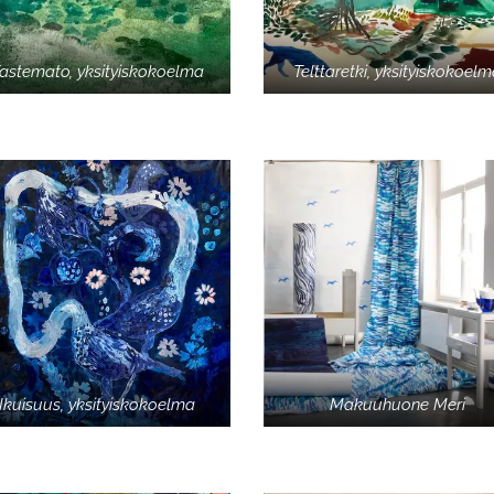
astemato, yksityiskokoelma
Telttaretki, yksityiskokoel
Ikuisuus, yksityiskokoelma
Makuuhuone Meri