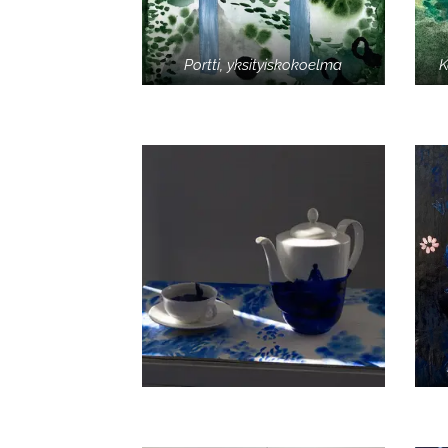
Portti, yksityiskokoelma
K